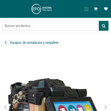
Ir al contenido
Equipos de instalación y empalme