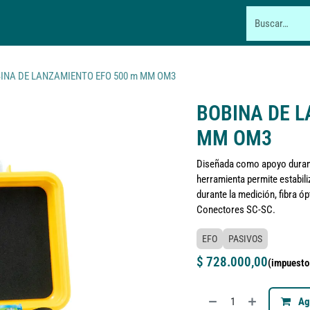
RVICIO TÉCNICO
FABRICA
CAPACITACIÓN
MÁS
INA DE LANZAMIENTO EFO 500 m MM OM3
BOBINA DE L
MM OM3
Diseñada como apoyo durant
herramienta permite estabili
durante la medición, fibra 
Conectores SC-SC.
EFO
PASIVOS
$
728.000,00
(impuesto 
Agr