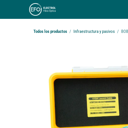
Ir al contenido
INICIO
RENTING
PRODUCTOS
SE
Todos los productos
Infraestructura y pasivos
BOB