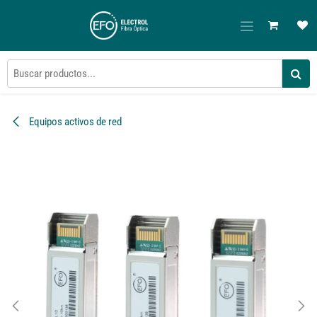
Ir al contenido
Equipos activos de red